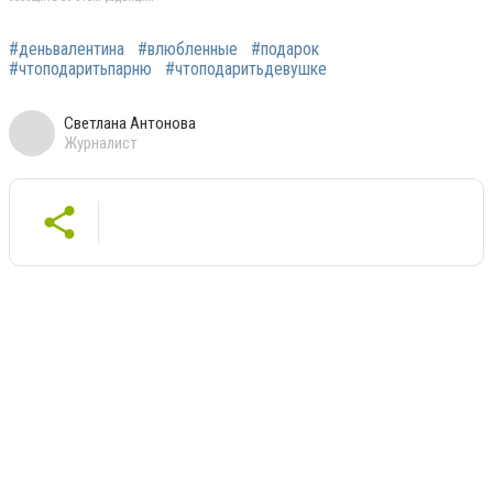
#деньвалентина
#влюбленные
#подарок
#чтоподаритьпарню
#чтоподаритьдевушке
Светлана Антонова
Журналист