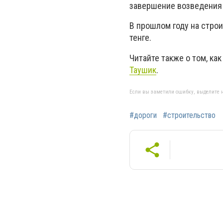
завершение возведения 
В прошлом году на стро
тенге.
Читайте также о том, ка
Таушик
.
Если вы заметили ошибку, выделите н
#дороги
#строительство