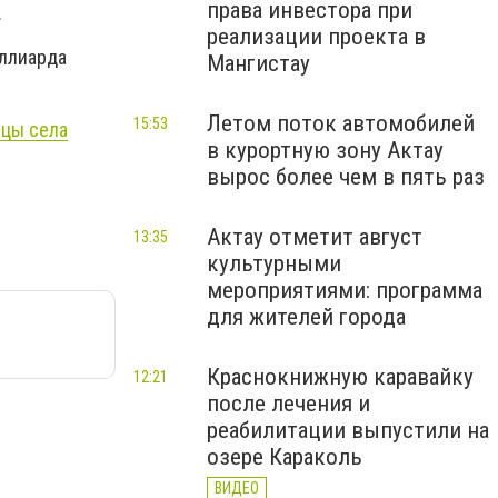
права инвестора при
.
реализации проекта в
иллиарда
Мангистау
Летом поток автомобилей
15:53
ицы села
в курортную зону Актау
вырос более чем в пять раз
Актау отметит август
13:35
культурными
мероприятиями: программа
для жителей города
Краснокнижную каравайку
12:21
после лечения и
реабилитации выпустили на
озере Караколь
ВИДЕО