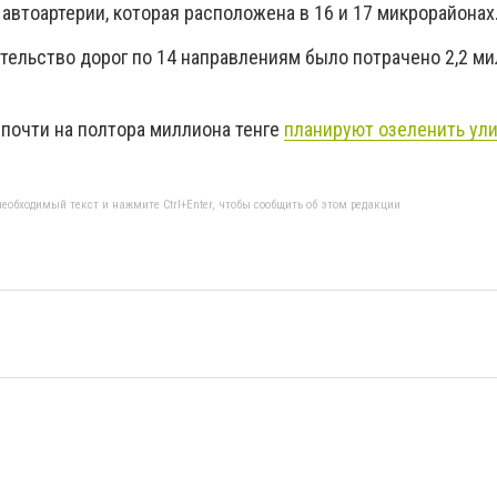
автоартерии, которая расположена в 16 и 17 микрорайонах
ительство дорог по 14 направлениям было потрачено 2,2 м
к почти на полтора миллиона тенге
планируют озеленить ул
еобходимый текст и нажмите Ctrl+Enter, чтобы сообщить об этом редакции