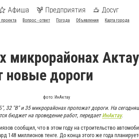
Афиша
Предприятия
Досуг
 проекта
Вопрос - ответ
Погода
Объявления
Карта города
х микрорайонах Актау
 новые дороги
фото: ИнАктау
 "Б", 32 "В" и 35 микрорайонах проложат дороги. На сегодн
ся бюджет на проведение работ, передает
ИнАктау
.
иязов сообщил, что в этом году на строительство автомоб
д 148 миллионов тенге. До конца этого же года планирует