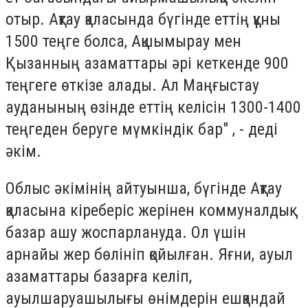
отыр. Ақтау қаласында бүгінде еттің құны
1500 теңге болса, Ақшымырау мен
Қызанның азаматтары әрі кеткенде 900
теңгеге өткізе алады. Ал Маңғыстау
ауданының өзінде еттің келісін 1300-1400
теңгеден беруге мүмкіндік бар" , - деді
əкім.
Облыс əкімінің айтуынша, бүгінде Ақтау
қаласына кіреберіс жерінен коммуналдық
базар ашу жоспарлануда. Ол үшін
арнайы жер бөлініп қойылған. Яғни, ауыл
азаматтары базарға келіп,
ауылшаруашылығы өнімдерін ешқандай