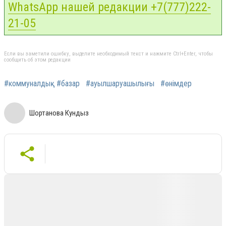
WhatsApp нашей редакции +7(777)222-
21-05
Если вы заметили ошибку, выделите необходимый текст и нажмите Ctrl+Enter, чтобы
сообщить об этом редакции
#коммуналдық
#базар
#ауылшаруашылығы
#өнімдер
Шортанова Кундыз