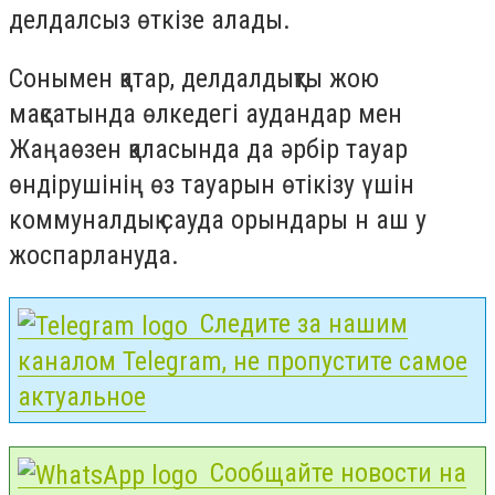
делдалсыз өткізе алады.
Сонымен қатар, делдалдықты жою
мақсатында өлкедегі аудандар мен
Жаңаөзен қаласында да әрбір тауар
өндірушінің өз тауарын өтікізу үшін
коммуналдық сауда орындары н аш у
жоспарлануда.
Следите за нашим
каналом Telegram, не пропустите самое
актуальное
Сообщайте новости на