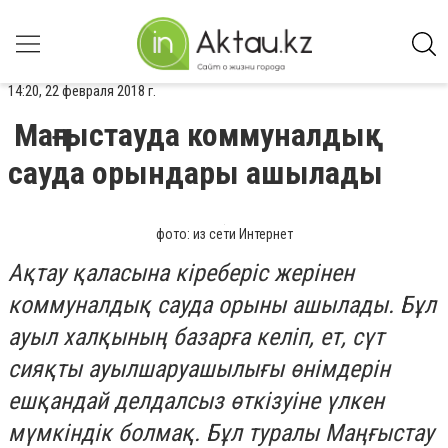
14:20, 22 февраля 2018 г.
Маңғыстауда коммуналдық
сауда орындары ашылады
фото: из сети Интернет
Ақтау қаласына кіреберіс жерінен
коммуналдық сауда орыны ашылады. Бұл
ауыл халқының базарға келіп, ет, сүт
сияқты ауылшаруашылығы өнімдерін
ешқандай делдалсыз өткізуіне үлкен
мүмкіндік болмақ. Бұл туралы Маңғыстау