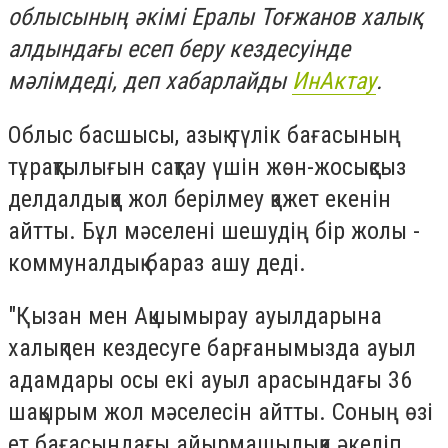
облысының әкімі Ералы Тоғжанов халық
алдындағы есеп беру кездесуінде
мəлімдеді, деп хабарлайды
ИнАктау
.
Облыс басшысы, азық-түлік бағасының
тұрақтылығын сақтау үшін жөн-жосықсыз
делдалдыққа жол берілмеу қажет екенін
айтты. Бұл мәселені шешудің бір жолы -
коммуналдық бараз ашу деді.
"Қызан мен Ақшымырау ауылдарына
халықпен кездесуге барғанымызда ауыл
адамдары осы екі ауыл арасындағы 36
шақырым жол мәселесін айтты. Соның өзі
ет бағасындағы айырмашылыққа әкеліп