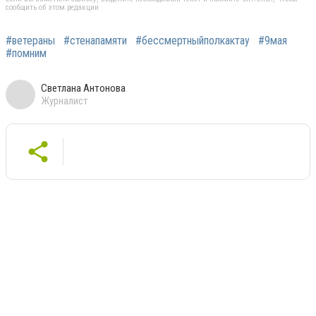
сообщить об этом редакции
#ветераны
#стенапамяти
#бессмертныйполкактау
#9мая
#помним
Светлана Антонова
Журналист