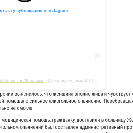
еть эту публикацию в Instagram
/Zhanaozen/Жанаозен
(@zhanaozen_online)
12 Май 2020 в 11:39 PDT
ении выяснилось, что женщина вполне жива и чувствует 
ей помешало сильное алкогольное опьянение. Перебравшая
ьно не смогла.
я медицинская помощь, гражданку доставили в больницу Жа
огольном опьянении был составлен административный про