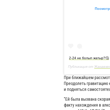
Посмотр
2-24 не болып жатыр?🤔
Публикация от
Жаңаөзен
При ближайшем рассмотр
Преодолеть гравитацию 
и подняться самостоятел
"Ей была вызвана скора
факту нахождения в алк