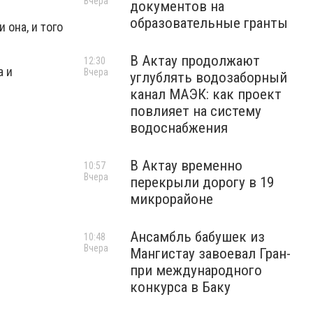
Вчера
документов на
образовательные гранты
 она, и того
В Актау продолжают
12:30
а и
Вчера
углублять водозаборный
канал МАЭК: как проект
повлияет на систему
водоснабжения
В Актау временно
10:57
Вчера
перекрыли дорогу в 19
микрорайоне
Ансамбль бабушек из
10:48
Вчера
Мангистау завоевал Гран-
при международного
конкурса в Баку