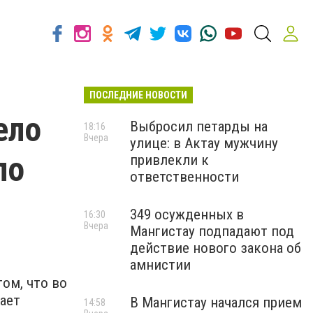
ПОСЛЕДНИЕ НОВОСТИ
ело
Выбросил петарды на
18:16
Вчера
улице: в Актау мужчину
ло
привлекли к
ответственности
349 осужденных в
16:30
Вчера
Мангистау подпадают под
действие нового закона об
амнистии
ом, что во
ает
В Мангистау начался прием
14:58