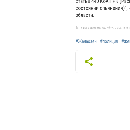
статье 440 КоАП РК (Ра
состоянии опьянения)",
области.
Если вы заметили ошибку, выделите н
#Жанаозен
#полиция
#же