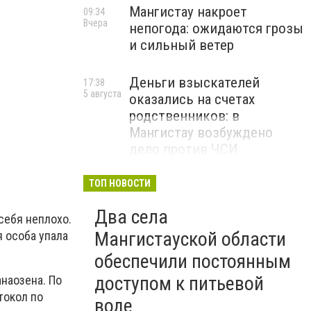
Мангистау накроет
09:34
Вчера
непогода: ожидаются грозы
и сильный ветер
Деньги взыскателей
17:38
5 августа
оказались на счетах
родственников: в
Мангистау возбуждено
дело против ЧСИ
ТОП НОВОСТИ
Два села
себя неплохо.
Мангистауской области
 особа упала
обеспечили постоянным
доступом к питьевой
наозена. По
токол по
воде