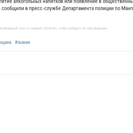
спитие алкогольных напитков или появление в общественны
 - сообщили в пресс-службе Департамента полиции по Манг
еобходимый текст и нажмите Ctrl+Enter, чтобы сообщить об этом редакции
нщина
#пьяная