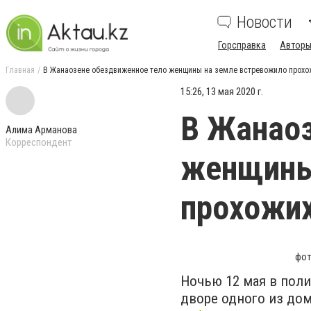
Новости
Горсправка
Авторы
Главная
В Жанаозене обездвиженное тело женщины на земле встревожило прохо
15:26, 13 мая 2020 г.
В Жанаоз
Алима Арманова
Корреспондент
женщины
прохожи
фот
Ночью 12 мая в поли
дворе одного из до