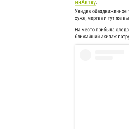
инАктау
.
Увидев обездвиженное те
хуже, мертва и тут же в
На место прибыла следс
ближайший экипаж патру