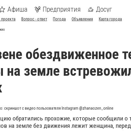
Афиша
Предприятия
Досуг
 проекта
Вопрос - ответ
Погода
Объявления
Карта города
жих
ене обездвиженное т
 на земле встревожи
х
о: скриншот с видео пользователя Instagram @zhanaozen_online
цию обратились прохожие, которые сообщили о т
мов на земле без движения лежит женщина, перед