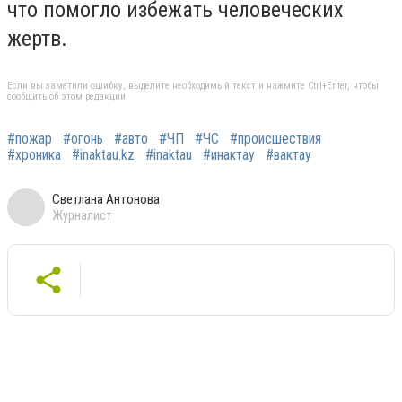
что помогло избежать человеческих
жертв.
Если вы заметили ошибку, выделите необходимый текст и нажмите Ctrl+Enter, чтобы
сообщить об этом редакции
#пожар
#огонь
#авто
#ЧП
#ЧС
#происшествия
#хроника
#inaktau.kz
#inaktau
#инактау
#вактау
Светлана Антонова
Журналист