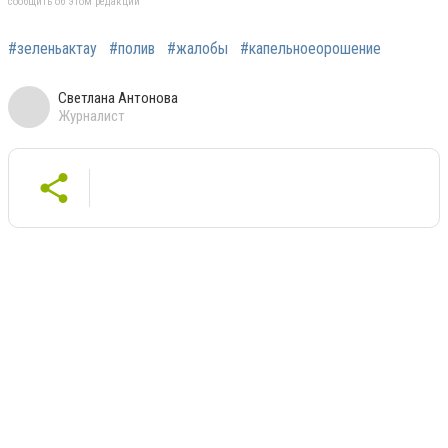
сообщить об этом редакции
#зеленьактау
#полив
#жалобы
#капельноеорошение
Светлана Антонова
Журналист