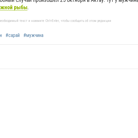
ижной рыбы
.
еобходимый текст и нажмите Ctrl+Enter, чтобы сообщить об этом редакции
н
#сарай
#мужчина