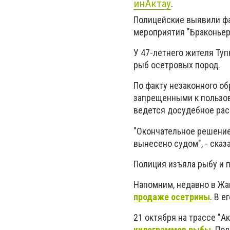
инАктау
.
Полицейские выявили фа
мероприятия "Браконьер
У 47-летнего жителя Туп
рыб осетровых пород.
По факту незаконного о
запрещенными к пользов
ведется досудебное рас
"Окончательное решение
вынесено судом", - сказ
Полиция изъяла рыбу и 
Напомним, недавно в Жа
продаже осетрины
. В 
21 октября на трассе "
килограммов рыбы
. По