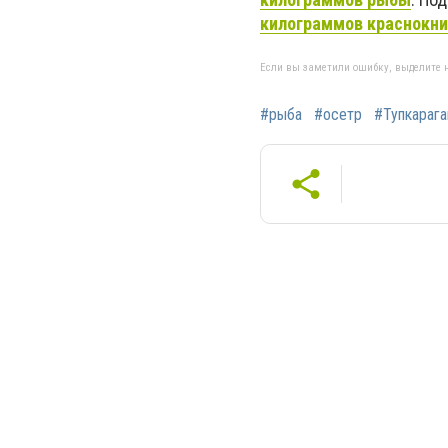
килограммов краснокн
Если вы заметили ошибку, выделите н
#рыба
#осетр
#Тупкарага