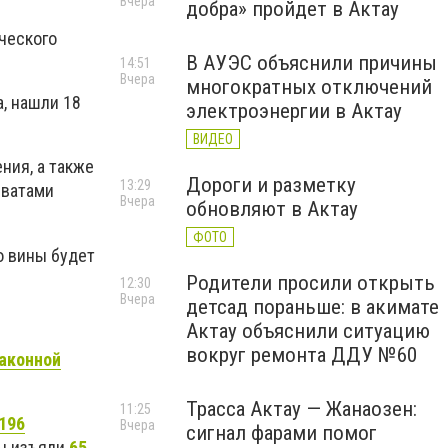
Вчера
добра» пройдет в Актау
ческого
В АУЭС объяснили причины
14:51
Вчера
многократных отключений
а, нашли 18
электроэнергии в Актау
ВИДЕО
ния, а также
Дороги и разметку
13:29
иватами
Вчера
обновляют в Актау
ФОТО
о вины будет
Родители просили открыть
12:30
Вчера
детсад пораньше: в акимате
Актау объяснили ситуацию
вокруг ремонта ДДУ №60
аконной
Трасса Актау — Жанаозен:
11:25
196
Вчера
сигнал фарами помог
ны изъяли
65