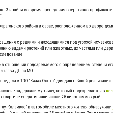
кт 3 ноября во время проведения оперативно-профилакти
".
караганского района в сарае, расположенном во дворе дом
бращения с редкими и находящимися под угрозой исчезнове
анию видами растений или животных, их частями или дер
следование.
 в отношении подозреваемого с определением степени ег
ал глава ДП по МО.
передала в ТОО "Казах Осетр" для дальнейшей реализации.
наозене задержали мужчину, который подозревается в
нез
его квартире оперативники нашли 25 килограммов рыбы.
Актау-Каламкас" в автомобиле местного жителя обнаружили
добный случай произошел 25 октября в Актау. Тут у мужчи