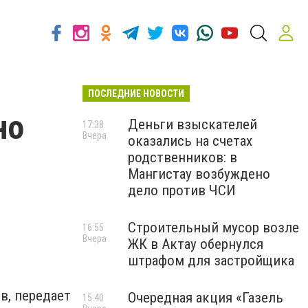
ПОСЛЕДНИЕ НОВОСТИ
но
Деньги взыскателей
17:38
Вчера
оказались на счетах
родственников: в
Мангистау возбуждено
дело против ЧСИ
Строительный мусор возле
16:55
Вчера
ЖК в Актау обернулся
штрафом для застройщика
в, передает
Очередная акция «Газель
15:40