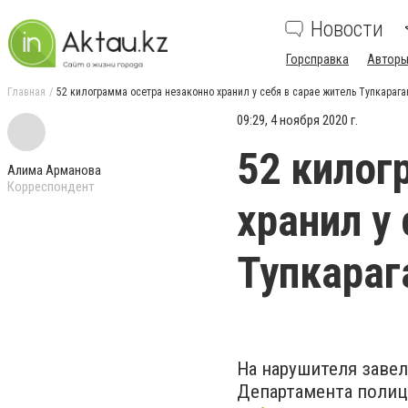
Новости
Горсправка
Авторы
Главная
52 килограмма осетра незаконно хранил у себя в сарае житель Тупкарага
09:29, 4 ноября 2020 г.
52 килог
Алима Арманова
Корреспондент
хранил у
Тупкараг
На нарушителя завел
Департамента полиц