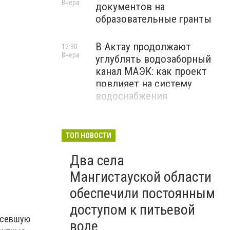
Вчера
документов на
образовательные гранты
В Актау продолжают
12:30
Вчера
углублять водозаборный
канал МАЭК: как проект
повлияет на систему
водоснабжения
Просевшая бручастка в сквере Победы, Актау
ТОП НОВОСТИ
Два села
Мангистауской области
обеспечили постоянным
доступом к питьевой
росевшую
воде