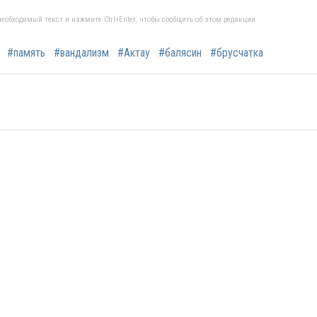
еобходимый текст и нажмите Ctrl+Enter, чтобы сообщить об этом редакции
#память
#вандализм
#Актау
#балясин
#брусчатка