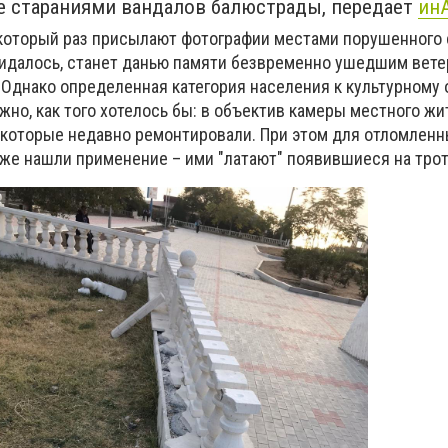
ые стараниями вандалов балюстрады, передает
ин
в который раз присылают фотографии местами порушенного
жидалось, станет данью памяти безвременно ушедшим вете
 Однако определенная категория населения к культурному 
жно, как того хотелось бы: в объектив камеры местного жи
которые недавно ремонтировали. При этом для отломлен
же нашли применение – ими "латают" появившиеся на тро