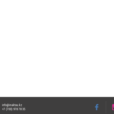
info@inaktau.kz
+7 (700) 978 78 35