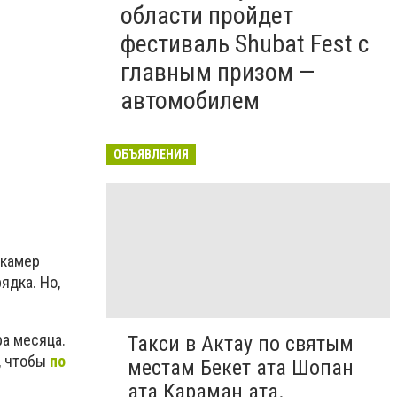
области пройдет
фестиваль Shubat Fest с
главным призом —
Просевшая бручастка в сквере Победы, Актау
автомобилем
ОБЪЯВЛЕНИЯ
 камер
ядка. Но,
ра месяца.
Такси в Актау по святым
, чтобы
по
местам Бекет ата Шопан
ата Караман ата.