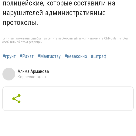
полицейские, которые составили на
нарушителей административные
протоколы.
Если вы заметили ошибку, выделите необходимый текст и нажмите Ctrl+Enter, чтобы
сообщить об этом редакции
#грунт
#Рахат
#Мангистау
#незаконно
#штраф
Алима Арманова
Корреспондент