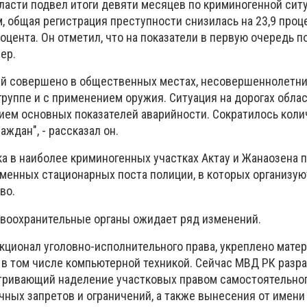
ласти подвел итоги девяти месяцев по криминогенной сит
м, общая регистрация преступности снизилась на 23,9 проце
роцента. Он отметил, что на показатели в первую очередь 
ер.
й совершено в общественных местах, несовершеннолетни
группе и с применением оружия. Ситуация на дорогах обла
ием основных показателей аварийности. Сократилось коли
аждан", - рассказал он.
а в наиболее криминогенных участках Актау и Жанаозена 
еменных стационарных поста полиции, в которых организую
во.
авоохранительные органы ожидает ряд изменений.
кционал уголовно-исполнительного права, укреплено мате
 в том числе компьютерной техникой. Сейчас МВД РК разр
тривающий наделение участковых правом самостоятельно
чных запретов и ограничений, а также вынесения от имени