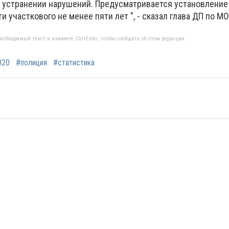
 устранении нарушений. Предусматривается установление
 участкового не менее пяти лет ", - сказал глава ДП по М
еобходимый текст и нажмите Ctrl+Enter, чтобы сообщить об этом редакции
020
#полиция
#статистика