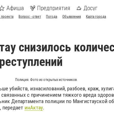
Афиша
Предприятия
Досуг
 проекта
Вопрос - ответ
Погода
Объявления
Карта города
тау снизилось количе
реступлений
Полиция. Фото из открытых источников.
ше убийств, изнасилований, разбоев, краж, хулиг
, связанных с причинением тяжкого вреда здоров
ьник Департамента полиции по Мангистауской о
, передает
инАктау
.