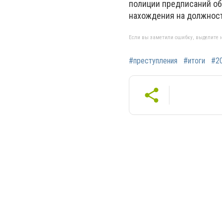
полиции предписаний об
нахождения на должности
Если вы заметили ошибку, выделите н
#преступления
#итоги
#2