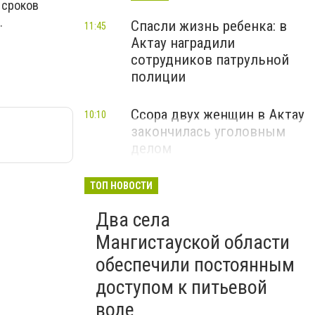
 сроков
О.
Спасли жизнь ребенка: в
11:45
Актау наградили
сотрудников патрульной
полиции
Ссора двух женщин в Актау
10:10
закончилась уголовным
делом
ТОП НОВОСТИ
Два села
Мангистауской области
обеспечили постоянным
доступом к питьевой
воде