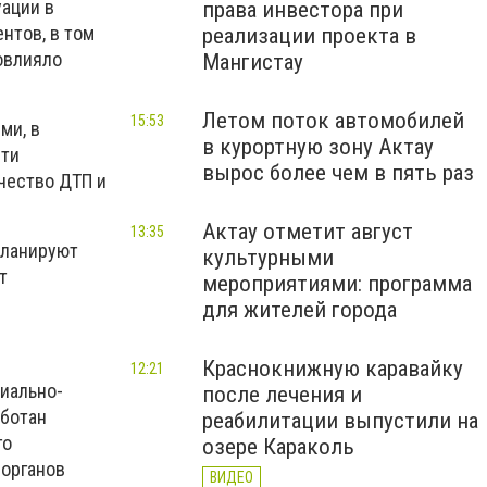
уации в
права инвестора при
нтов, в том
реализации проекта в
повлияло
Мангистау
Летом поток автомобилей
15:53
ми, в
в курортную зону Актау
сти
вырос более чем в пять раз
чество ДТП и
Актау отметит август
13:35
планируют
культурными
т
мероприятиями: программа
для жителей города
Краснокнижную каравайку
12:21
риально-
после лечения и
аботан
реабилитации выпустили на
го
озере Караколь
 органов
ВИДЕО