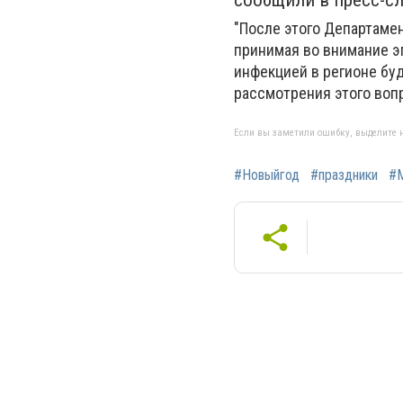
сообщили в пресс-с
"После этого Департаме
принимая во внимание э
инфекцией в регионе бу
рассмотрения этого вопр
Если вы заметили ошибку, выделите н
#Новыйгод
#праздники
#М