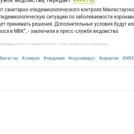
лужбе ведомства, передает
инАктау
.
нт санитарно-эпидемиологического контроля Мангистауско
пидемиологическую ситуацию по заболеваемости коронав
дет принимать решения. Дополнительные условия будут и
оса в МВК", - заключили в пресс-службе ведомства.
еобходимый текст и нажмите Ctrl+Enter, чтобы сообщить об этом редакции
ангистау
#санврач
#пандемия
#коронавирус
#карантин
#МВК