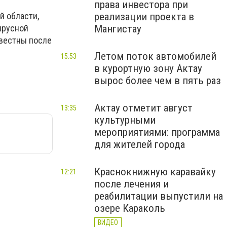
права инвестора при
й области,
реализации проекта в
ирусной
Мангистау
звестны после
Летом поток автомобилей
15:53
в курортную зону Актау
вырос более чем в пять раз
Актау отметит август
13:35
культурными
мероприятиями: программа
для жителей города
Краснокнижную каравайку
12:21
после лечения и
реабилитации выпустили на
озере Караколь
ВИДЕО