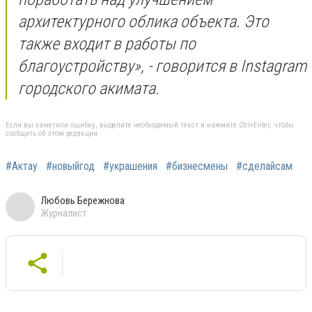
архитектурного облика объекта. Это
также входит в работы по
благоустройству», - говорится в Instаgram
городского акимата.
Если вы заметили ошибку, выделите необходимый текст и нажмите Ctrl+Enter, чтобы
сообщить об этом редакции
#Актау
#новыйгод
#украшения
#бизнесмены
#сделайсам
Любовь Бережнова
Журналист