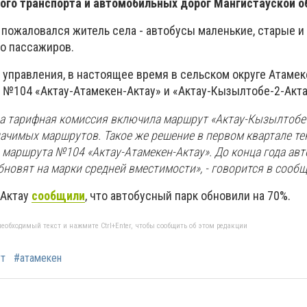
ого транспорта и автомобильных дорог Мангистауской о
пожаловался житель села - автобусы маленькие, старые и 
о пассажиров.
 управления, в настоящее время в сельском округе Атаме
104 «Актау-Атамекен-Актау» и «Актау-Кызылтобе-2-Акта
да тарифная комиссия включила маршрут «Актау-Кызылтобе 
ачимых маршрутов. Такое же решение в первом квартале те
маршрута №104 «Актау-Атамекен-Актау». До конца года авт
новят на марки средней вместимости», - говорится в сообщ
 Актау
сообщили
, что автобусный парк обновили на 70%.
еобходимый текст и нажмите Ctrl+Enter, чтобы сообщить об этом редакции
т
#атамекен