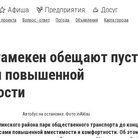
Афиша
Предприятия
Досуг
 проекта
Вопрос - ответ
Погода
Объявления
Карта города
тамекен обещают пус
ы повышенной
ости
Автобус на остановке. Фото inAktau
линского района парк общественного транспорта до кон
усами повышенной вместимости и комфортности. Об это