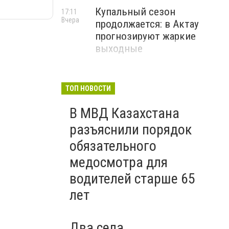
Купальный сезон
17:11
Вчера
продолжается: в Актау
прогнозируют жаркие
выходные
ТОП НОВОСТИ
В МВД Казахстана
разъяснили порядок
обязательного
медосмотра для
водителей старше 65
лет
Два села