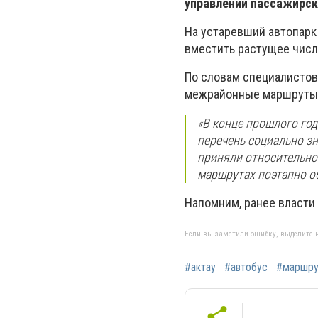
управлении пассажирск
На устаревший автопарк 
вместить растущее числ
По словам специалистов
межрайонные маршруты №
«В конце прошлого го
перечень социально зн
приняли относительно 
маршрутах поэтапно об
Напомним, ранее власти
Если вы заметили ошибку, выделите н
#актау
#автобус
#маршру