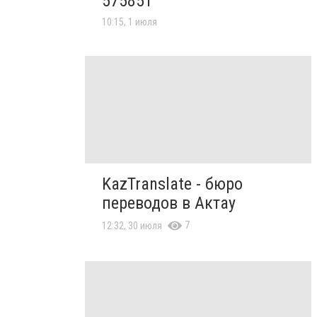
575851
10:15, 1 июля
KazTranslate - бюро
переводов в Актау
7
12:32, 30 июля