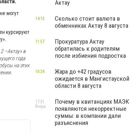
бласти.
Актау
не могут
Сколько стоит валюта в
14:15
обменниках Актау 8 августа
кен курсируют
у».
Прокуратура Актау
11:57
обратилась к родителям
2 –Актау» в
после избиения подростка
кущего года
обусы на этих
Жара до +42 градусов
ении.
10:24
ожидается в Мангистауской
области 8 августа
Почему в квитанциях МАЭК
17:51
Вчера
появляются некорректные
суммы: в компании дали
разъяснения