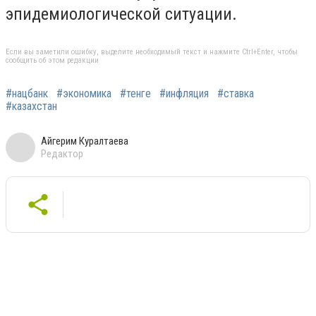
эпидемиологической ситуации.
Если вы заметили ошибку, выделите необходимый текст и нажмите Ctrl+Enter, чтобы
сообщить об этом редакции
#нацбанк
#экономика
#тенге
#инфляция
#ставка
#казахстан
Айгерим Куралтаева
Редактор