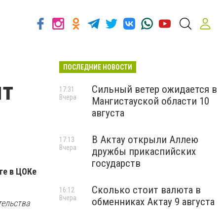
ПОСЛЕДНИЕ НОВОСТИ
ят
Сильный ветер ожидается в
17:31
Вчера
Мангистауской области 10
августа
В Актау открыли Аллею
17:13
Вчера
дружбы прикаспийских
государств
ге в ЦОКе
Сколько стоит валюта в
16:12
Вчера
обменниках Актау 9 августа
тельства