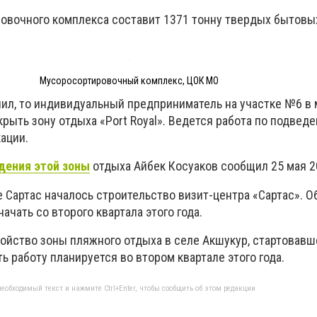
вочного комплекса составит 1371 тонну твердых бытовых
Мусоросортировочный комплекс, ЦОК МО
нил, то индивидуальный предприниматель на участке №6 в
рыть зону отдыха «Port Royal». Ведется работа по подвед
ации.
дения этой зоны
отдыха Айбек Косуаков сообщил 25 мая 20
е Сартас началось строительство визит-центра «Сартас». 
ачать со второго квартала этого года.
ойство зоны пляжного отдыха в селе Акшукур, стартовавш
ь работу планируется во втором квартале этого года.
еобходимый текст и нажмите Ctrl+Enter, чтобы сообщить об этом редакции