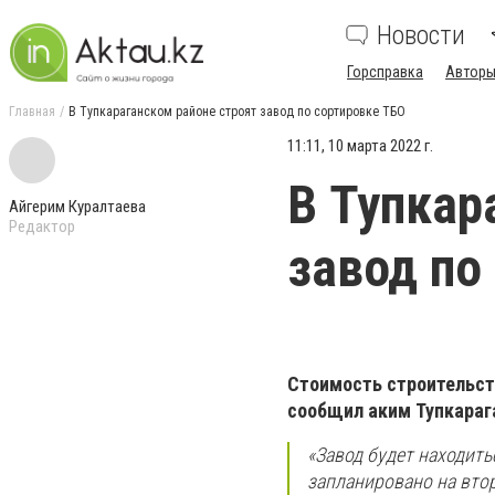
Новости
Горсправка
Авторы
Главная
В Тупкараганском районе строят завод по сортировке ТБО
11:11, 10 марта 2022 г.
В Тупкар
Айгерим Куралтаева
Редактор
завод по
Стоимость строительств
сообщил аким Тупкараг
«Завод будет находить
запланировано на втор