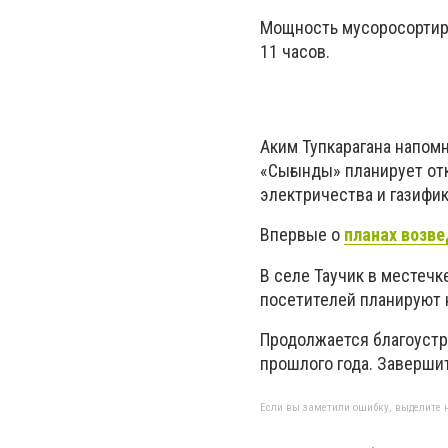
Мощность мусоросортиро
11 часов.
Аким Тупкарагана напом
«Сығынды» планирует отк
электричества и газифик
Впервые о
планах возве
В селе Таучик в местечк
посетителей планируют н
Продолжается благоустр
прошлого года. Завершит
Если вы заметили ошибку, выделите н