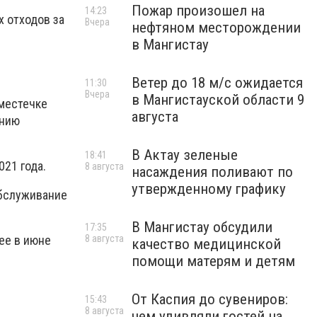
Пожар произошел на
14:23
 отходов за
Вчера
нефтяном месторождении
в Мангистау
Ветер до 18 м/с ожидается
11:30
Вчера
в Мангистауской области 9
 местечке
августа
ению
В Актау зеленые
18:41
21 года.
8 августа
насаждения поливают по
утвержденному графику
Обслуживание
В Мангистау обсудили
17:35
ее в июне
8 августа
качество медицинской
помощи матерям и детям
От Каспия до сувениров:
15:43
8 августа
чем удивляли гостей на