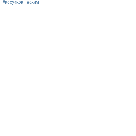
#косуаков
#аким