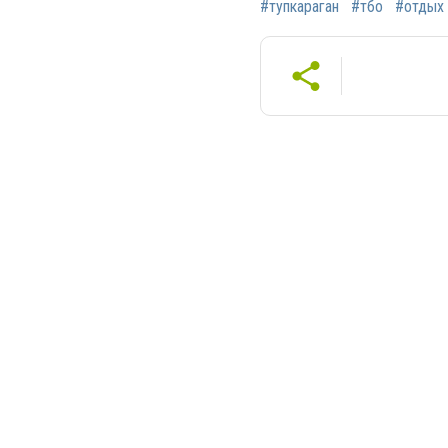
#тупкараган
#тбо
#отдых