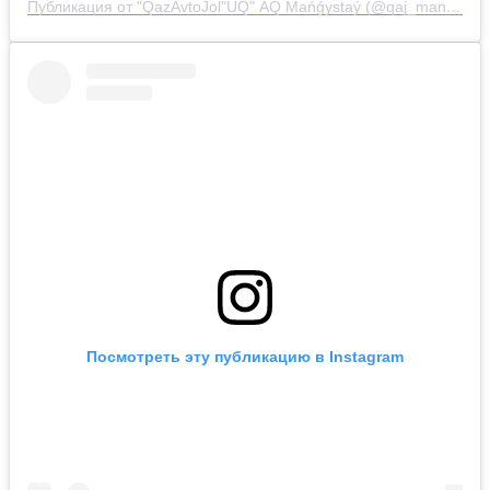
Публикация от "QazАvtoJol"UQ" АQ Mańǵystaý (@qaj_mangystau)
Посмотреть эту публикацию в Instagram