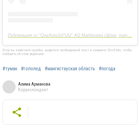
Публикация от "QazАvtoJol"UQ" АQ Mańǵystaý (@qaj_mangystau)
Если вы заметили ошибку, выделите необходимый текст и нажмите Ctrl+Enter, чтобы
сообщить об этом редакции
#туман
#гололед
#мангистауская область
#погода
Алима Арманова
Корреспондент