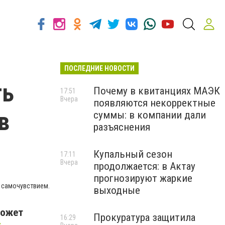
ПОСЛЕДНИЕ НОВОСТИ
ть
Почему в квитанциях МАЭК
17:51
Вчера
появляются некорректные
в
суммы: в компании дали
разъяснения
Купальный сезон
17:11
Вчера
продолжается: в Актау
прогнозируют жаркие
м самочувствием.
выходные
может
Прокуратура защитила
16:29