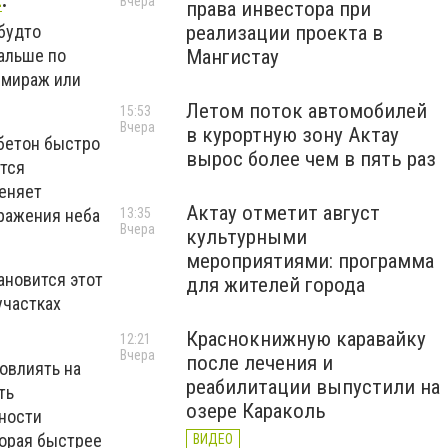
z
.
Вчера
права инвестора при
 будто
реализации проекта в
дальше по
Мангистау
й мираж или
Летом поток автомобилей
15:53
Вчера
в курортную зону Актау
бетон быстро
вырос более чем в пять раз
ится
меняет
Актау отметит август
13:35
тражения неба
Вчера
культурными
мероприятиями: программа
ановится этот
для жителей города
участках
Краснокнижную каравайку
12:21
Вчера
после лечения и
овлиять на
реабилитации выпустили на
ть
озере Караколь
вности
торая быстрее
ВИДЕО