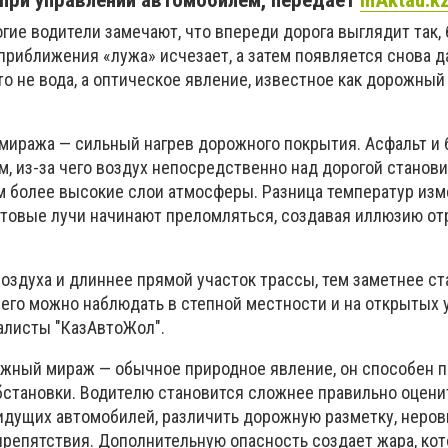
 при управлении автомобилем, передает
inAktau.k
гие водители замечают, что впереди дорога выглядит так,
приближения «лужа» исчезает, а затем появляется снова 
то не вода, а оптическое явление, известное как дорожны
миража — сильный нагрев дорожного покрытия. Асфальт и 
, из-за чего воздух непосредственно над дорогой станов
ем более высокие слои атмосферы. Разница температур из
ветовые лучи начинают преломляться, создавая иллюзию о
оздуха и длиннее прямой участок трассы, тем заметнее ст
 его можно наблюдать в степной местности и на открытых 
листы "КазАвтоЖол".
ожный мираж — обычное природное явление, он способен п
становки. Водителю становится сложнее правильно оцени
идущих автомобилей, различить дорожную разметку, неро
репятствия. Дополнительную опасность создает жара, ко