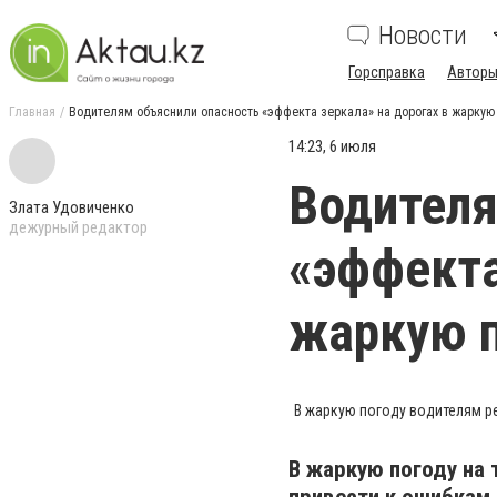
Новости
Горсправка
Авторы
Главная
Водителям объяснили опасность «эффекта зеркала» на дорогах в жаркую
14:23, 6 июля
Водителя
Злата Удовиченко
дежурный редактор
«эффекта
жаркую 
В жаркую погоду водителям р
В жаркую погоду на 