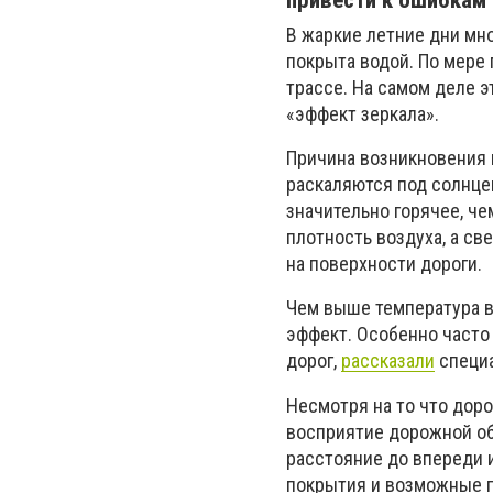
привести к ошибкам
В жаркие летние дни мно
покрыта водой. По мере 
трассе. На самом деле э
«эффект зеркала».
Причина возникновения 
раскаляются под солнцем
значительно горячее, ч
плотность воздуха, а с
на поверхности дороги.
Чем выше температура в
эффект. Особенно часто
дорог,
рассказали
специа
Несмотря на то что дор
восприятие дорожной об
расстояние до впереди 
покрытия и возможные п