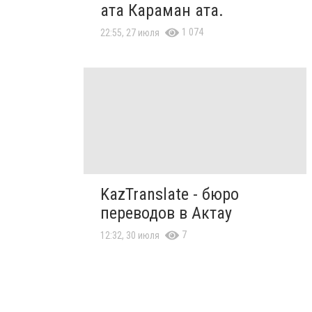
ата Караман ата.
1 074
22:55, 27 июля
KazTranslate - бюро
переводов в Актау
7
12:32, 30 июля