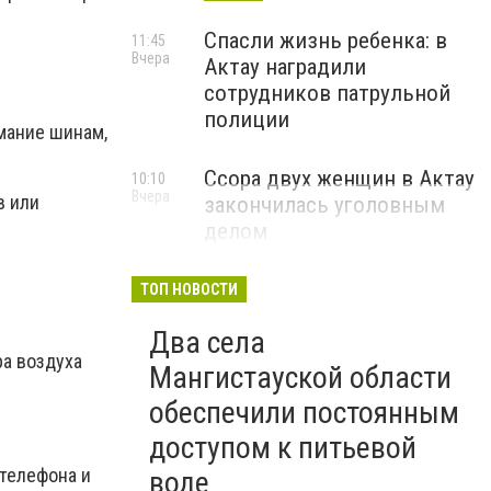
Спасли жизнь ребенка: в
11:45
Вчера
Актау наградили
сотрудников патрульной
полиции
мание шинам,
Ссора двух женщин в Актау
10:10
Вчера
в или
закончилась уголовным
делом
ТОП НОВОСТИ
Два села
ра воздуха
Мангистауской области
обеспечили постоянным
доступом к питьевой
 телефона и
воде