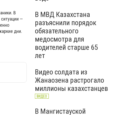
аники. В
В МВД Казахстана
 ситуации —
разъяснили порядок
менно
обязательного
жаркие дни.
медосмотра для
водителей старше 65
лет
Видео солдата из
Жанаозена растрогало
миллионы казахстанцев
ВИДЕО
В Мангистауской