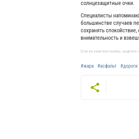
солнцезащитные очки.
Специалисты напоминают:
большинстве случаев пе
сохранять спокойствие,
внимательность и взвеш
Если вы заметили ошибку, выделите н
#жара
#асфальт
#дороги