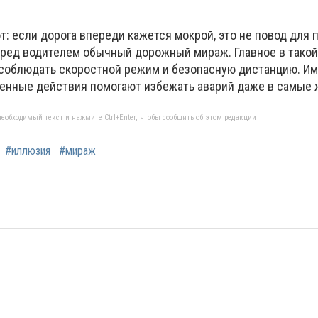
 если дорога впереди кажется мокрой, это не повод для п
ред водителем обычный дорожный мираж. Главное в такой
 соблюдать скоростной режим и безопасную дистанцию. И
енные действия помогают избежать аварий даже в самые 
еобходимый текст и нажмите Ctrl+Enter, чтобы сообщить об этом редакции
#иллюзия
#мираж