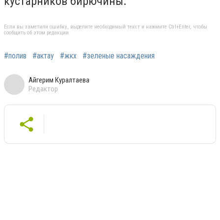
кустарников бирючины.
Если вы заметили ошибку, выделите необходимый текст и нажмите Ctrl+Enter, чтобы
сообщить об этом редакции
#полив
#актау
#жкх
#зеленые насаждения
Айгерим Куралтаева
Редактор