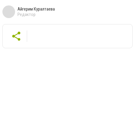
Айгерим Куралтаева
Редактор