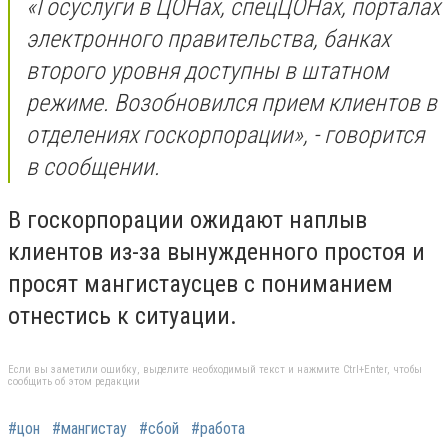
«Госуслуги в ЦОНах, спецЦОНах, порталах
электронного правительства, банках
второго уровня доступны в штатном
режиме. Возобновился прием клиентов в
отделениях госкорпорации», - говорится
в сообщении.
В госкорпорации ожидают наплыв
клиентов из-за вынужденного простоя и
просят мангистаусцев с пониманием
отнестись к ситуации.
Если вы заметили ошибку, выделите необходимый текст и нажмите Ctrl+Enter, чтобы
сообщить об этом редакции
#цон
#мангистау
#сбой
#работа