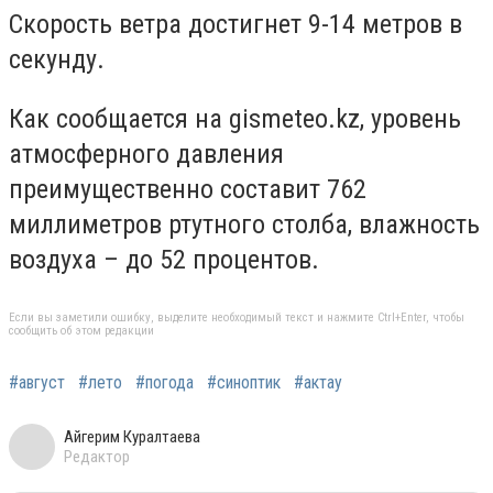
Скорость ветра достигнет 9-14 метров в
секунду.
Как сообщается на gismeteo.kz, уровень
атмосферного давления
преимущественно составит 762
миллиметров ртутного столба, влажность
воздуха – до 52 процентов.
Если вы заметили ошибку, выделите необходимый текст и нажмите Ctrl+Enter, чтобы
сообщить об этом редакции
#август
#лето
#погода
#синоптик
#актау
Айгерим Куралтаева
Редактор