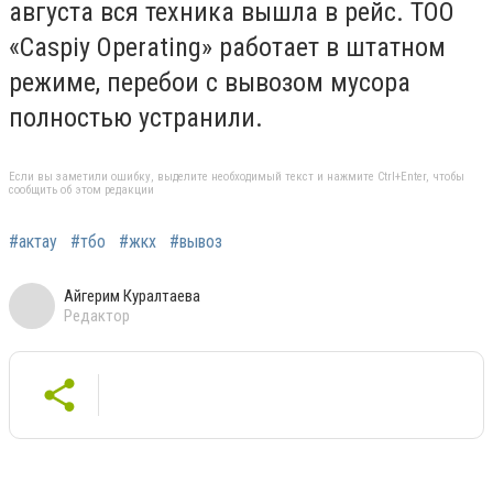
августа вся техника вышла в рейс. ТОО
«Caspiy Operating» работает в штатном
режиме, перебои с вывозом мусора
полностью устранили.
Если вы заметили ошибку, выделите необходимый текст и нажмите Ctrl+Enter, чтобы
сообщить об этом редакции
#актау
#тбо
#жкх
#вывоз
Айгерим Куралтаева
Редактор