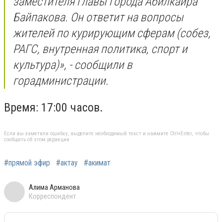
заместителя главы города Абилкаира
Байпакова. Он ответит на вопросы
жителей по курирующим сферам (собез,
РАГС, внутренная политика, спорт и
культура)», - сообщили в
горадминистрации.
Время: 17:00 часов.
Если вы заметили ошибку, выделите необходимый текст и нажмите Ctrl+Enter, чтобы
сообщить об этом редакции
#прямой эфир
#актау
#акимат
Алима Арманова
Корреспондент