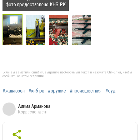
фото предоставлено КНБ РК
Если вы заметили ошибку, выделите необходимый текст и нажмите Ctrl+Enter, чтобы
сообщить об этом редакции
#жанаозен
#кнб рк
#оружие
#происшествия
#суд
Алима Арманова
Корреспондент