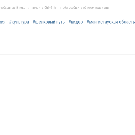
еобходимый текст и нажмите Ctrl+Enter, чтобы сообщить об этом редакции
рия
#культура
#шелковый путь
#видео
#мангистауская область