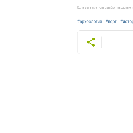
Если вы заметили ошибку, выделите н
#археология
#порт
#исто