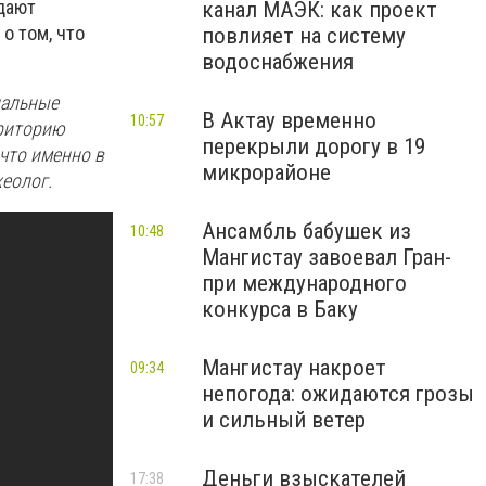
дают
канал МАЭК: как проект
о том, что
повлияет на систему
водоснабжения
иальные
В Актау временно
10:57
рриторию
перекрыли дорогу в 19
 что именно в
микрорайоне
хеолог.
Ансамбль бабушек из
10:48
Мангистау завоевал Гран-
при международного
конкурса в Баку
Мангистау накроет
09:34
непогода: ожидаются грозы
и сильный ветер
Деньги взыскателей
17:38