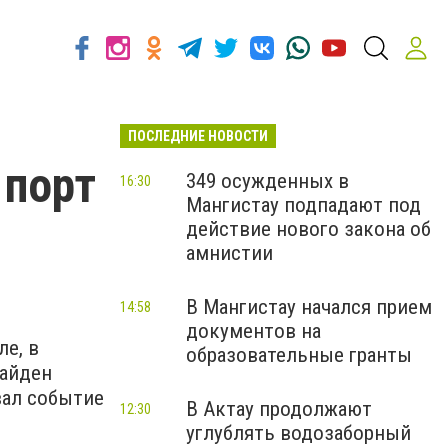
ПОСЛЕДНИЕ НОВОСТИ
 порт
349 осужденных в
16:30
Мангистау подпадают под
действие нового закона об
амнистии
В Мангистау начался прием
14:58
документов на
е, в
образовательные гранты
найден
вал событие
В Актау продолжают
12:30
углублять водозаборный