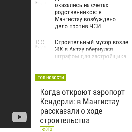
Вчера
оказались на счетах
родственников: в
Мангистау возбуждено
дело против ЧСИ
Строительный мусор возле
16:55
Вчера
ЖК в Актау обернулся
штрафом для застройщика
ТОП НОВОСТИ
Когда откроют аэропорт
Кендерли: в Мангистау
рассказали о ходе
строительства
ФОТО