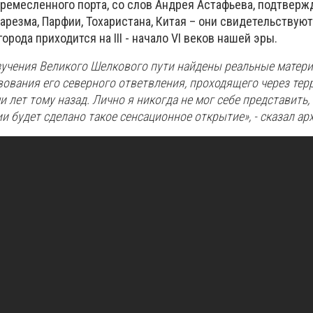
ремесленного порта, со слов Андрея Астафьева, подтверж
езма, Парфии, Тохаристана, Китая – они свидетельствуют 
рода приходится на III - начало VI веков нашей эры.
зучения Великого Шелкового пути найдены реальные матер
вования его северного ответвления, проходящего через те
и лет тому назад. Лично я никогда не мог себе представить,
и будет сделано такое сенсационное открытие», - сказал ар