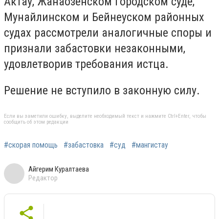
Актау, Жанаозенском городском суде,
Мунайлинском и Бейнеуском районных
судах рассмотрели аналогичные споры и
признали забастовки незаконными,
удовлетворив требования истца.
Решение не вступило в законную силу.
Если вы заметили ошибку, выделите необходимый текст и нажмите Ctrl+Enter, чтобы
сообщить об этом редакции
#скорая помощь
#забастовка
#суд
#мангистау
Айгерим Куралтаева
Редактор