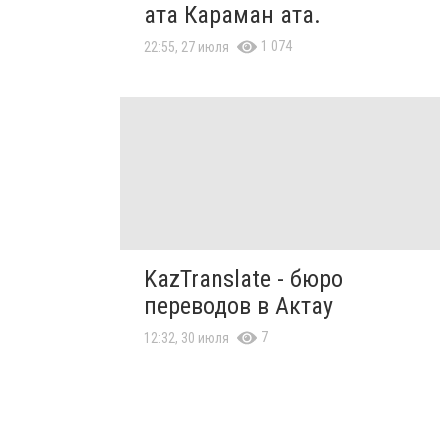
ата Караман ата.
1 074
22:55, 27 июля
KazTranslate - бюро
переводов в Актау
7
12:32, 30 июля