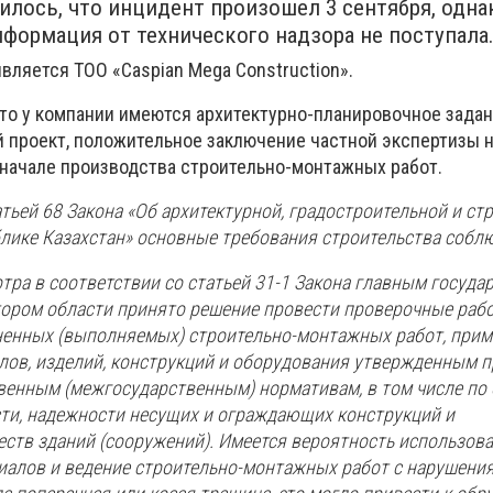
лось, что инцидент произошел 3 сентября, одна
формация от технического надзора не поступала
вляется ТОО «Caspian Mega Construction».
что у компании имеются архитектурно-планировочное задан
 проект, положительное заключение частной экспертизы н
 начале производства строительно-монтажных работ.
атьей 68 Закона «Об архитектурной, градостроительной и ст
блике Казахстан» основные требования строительства собл
тра в соответствии со статьей 31-1 Закона главным госуд
ором области принято решение провести проверочные раб
ненных (выполняемых) строительно-монтажных работ, при
лов, изделий, конструкций и оборудования утвержденным 
венным (межгосударственным) нормативам, в том числе по
сти, надежности несущих и ограждающих конструкций и
еств зданий (сооружений). Имеется вероятность использов
иалов и ведение строительно-монтажных работ с нарушени