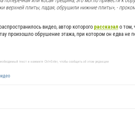
а поперечная или косая трещина, это могло привести к об
ки верхней плиты, падая, обрушили нижние плиты», - прок
 распространилось видео, автор которого
рассказал
о том, 
тау произошло обрушение этажа, при котором он едва не п
еобходимый текст и нажмите Ctrl+Enter, чтобы сообщить об этом редакции
видео