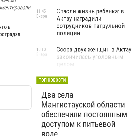
рушению
омментировали
Спасли жизнь ребенка: в
11:45
Вчера
Актау наградили
сотрудников патрульной
что в
полиции
острадал.
Ссора двух женщин в Актау
10:10
Вчера
закончилась уголовным
делом
ТОП НОВОСТИ
Два села
Мангистауской области
обеспечили постоянным
доступом к питьевой
воде