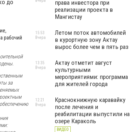
Вчера
ко до
права инвестора при
.
реализации проекта в
Мангистау
ие,
Летом поток автомобилей
15:53
а рабочий
Вчера
в курортную зону Актау
вырос более чем в пять раз
роительной
Актау отметит август
13:35
юдены.
Вчера
культурными
арственным
мероприятиями: программа
оты за
для жителей города
меняемых
проектным
Краснокнижную каравайку
12:21
 обеспечению
Вчера
после лечения и
реабилитации выпустили на
ания
озере Караколь
ями:
ВИДЕО