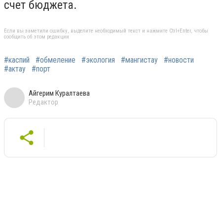
счет бюджета.
Если вы заметили ошибку, выделите необходимый текст и нажмите Ctrl+Enter, чтобы
сообщить об этом редакции
#каспий
#обмеление
#экология
#мангистау
#новости
#актау
#порт
Айгерим Куралтаева
Редактор