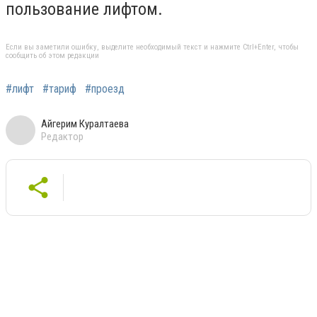
пользование лифтом.
Если вы заметили ошибку, выделите необходимый текст и нажмите Ctrl+Enter, чтобы
сообщить об этом редакции
#лифт
#тариф
#проезд
Айгерим Куралтаева
Редактор