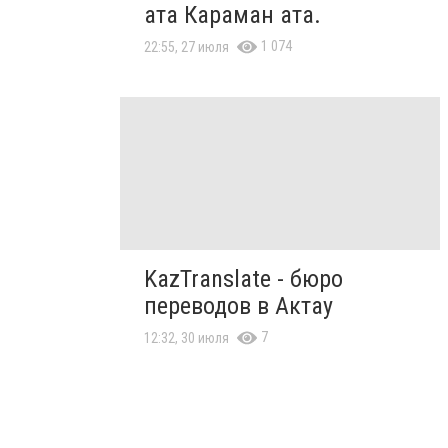
ата Караман ата.
1 074
22:55, 27 июля
KazTranslate - бюро
переводов в Актау
7
12:32, 30 июля