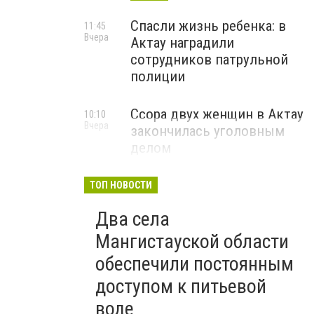
Спасли жизнь ребенка: в
11:45
Вчера
Актау наградили
сотрудников патрульной
полиции
Ссора двух женщин в Актау
10:10
Вчера
закончилась уголовным
делом
ТОП НОВОСТИ
Два села
Мангистауской области
обеспечили постоянным
доступом к питьевой
воде