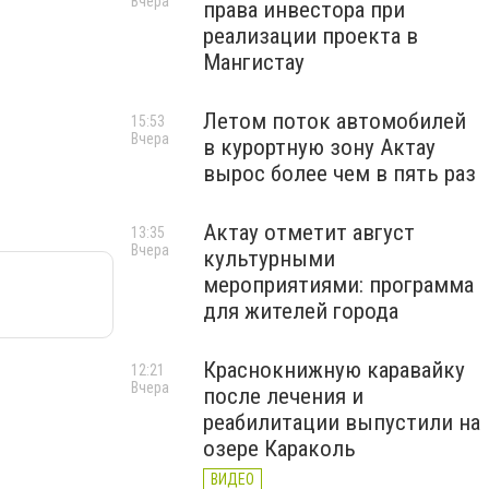
Вчера
права инвестора при
реализации проекта в
Мангистау
Летом поток автомобилей
15:53
Вчера
в курортную зону Актау
вырос более чем в пять раз
Актау отметит август
13:35
Вчера
культурными
мероприятиями: программа
для жителей города
Краснокнижную каравайку
12:21
Вчера
после лечения и
реабилитации выпустили на
озере Караколь
ВИДЕО