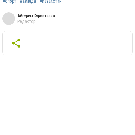
#спорт
#азиада
#казахстан
Айгерим Куралтаева
Редактор