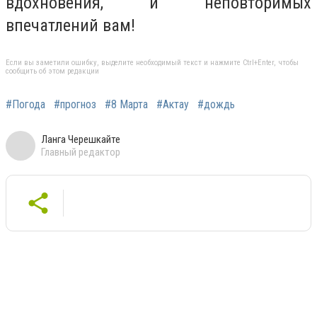
вдохновения, и неповторимых
впечатлений вам!
Если вы заметили ошибку, выделите необходимый текст и нажмите Ctrl+Enter, чтобы
сообщить об этом редакции
#Погода
#прогноз
#8 Марта
#Актау
#дождь
Ланга Черешкайте
Главный редактор