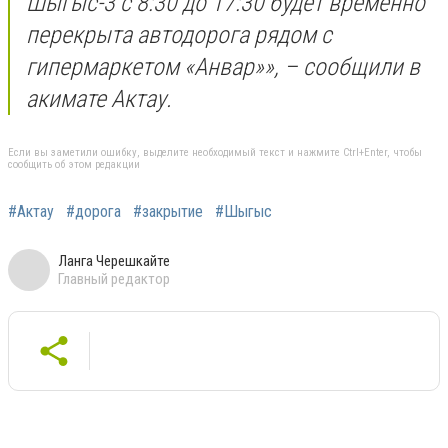
Шыгыс-3 с 8:30 до 17:30 будет временно
перекрыта автодорога рядом с
гипермаркетом «Анвар»», – сообщили в
акимате Актау.
Если вы заметили ошибку, выделите необходимый текст и нажмите Ctrl+Enter, чтобы
сообщить об этом редакции
#Актау
#дорога
#закрытие
#Шыгыс
Ланга Черешкайте
Главный редактор