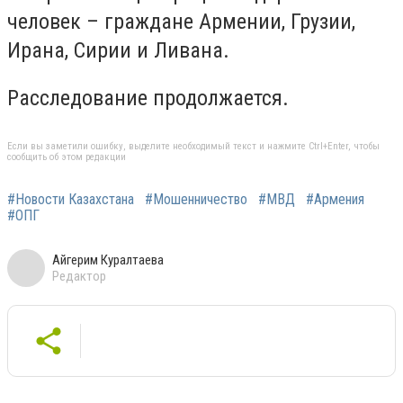
человек – граждане Армении, Грузии,
Ирана, Сирии и Ливана.
Расследование продолжается.
Если вы заметили ошибку, выделите необходимый текст и нажмите Ctrl+Enter, чтобы
сообщить об этом редакции
#Новости Казахстана
#Мошенничество
#МВД
#Армения
#ОПГ
Айгерим Куралтаева
Редактор