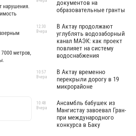
Вчера
документов на
т нарушения.
образовательные гранты
оимость
В Актау продолжают
12:30
Вчера
лазерным
углублять водозаборный
канал МАЭК: как проект
повлияет на систему
 7000 метров,
водоснабжения
ы.
В Актау временно
10:57
Вчера
перекрыли дорогу в 19
микрорайоне
Ансамбль бабушек из
10:48
Вчера
Мангистау завоевал Гран-
при международного
конкурса в Баку