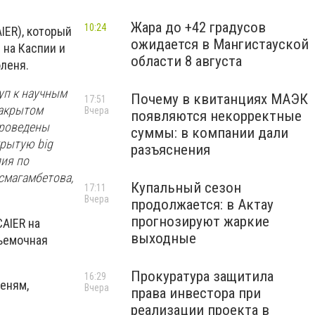
Жара до +42 градусов
10:24
IER), который
ожидается в Мангистауской
 на Каспии и
области 8 августа
леня.
уп к научным
Почему в квитанциях МАЭК
17:51
закрытом
Вчера
появляются некорректные
проведены
суммы: в компании дали
крытую big
разъяснения
ия по
асмагамбетова,
Купальный сезон
17:11
Вчера
продолжается: в Актау
прогнозируют жаркие
AIER на
выходные
съемочная
Прокуратура защитила
16:29
еням,
Вчера
права инвестора при
реализации проекта в