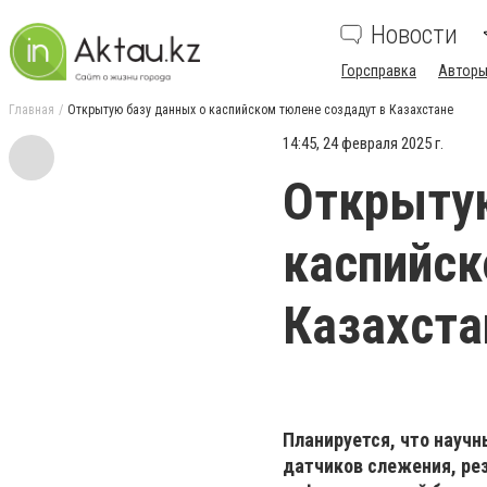
Новости
Горсправка
Авторы
Главная
Открытую базу данных о каспийском тюлене создадут в Казахстане
14:45, 24 февраля 2025 г.
Открытую
каспийск
Казахста
Планируется, что науч
датчиков слежения, ре