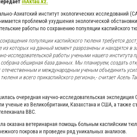
передает
inAktau.kz.
ально-Азиатский институт экологических исследований (CA
анимается проблемой ухудшения экологической обстановки
тельские работы по сохранению популяции каспийского тю
 сокращения популяции каспийского тюленя требуется дост
е из которых на данный момент разрознены и находятся в 
учно-исследовательской работы учеными нашего института 
 собрана обширная база данных. Мы планируем, создать от
ит отечественным и международным ученым объединить усил
тюленя и всего прикаспийского региона»,- считает Асель Т
шилась очередная научно-исследовательская экспедиция C
ли ученые из Великобритании, Казахстана и США, а также 
телеканала BBC.
ла оказана ветеринарная помощь больным каспийским тюл
нежного покрова и проведен ряд уникальных анализов.