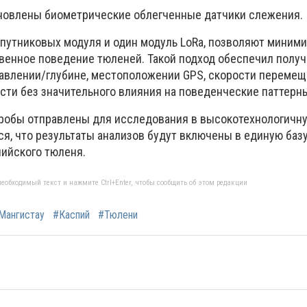
новлены биометрические облегченные датчики слежения.
спутниковых модуля и один модуль LoRa, позволяют миним
венное поведение тюленей. Такой подход обеспечил полу
давлении/глубине, местоположении GPS, скорости перемещ
сти без значительного влияния на поведенческие паттерн
робы отправлены для исследования в высокотехнологичн
я, что результаты анализов будут включены в единую баз
ийского тюленя.
еобходимый текст и нажмите Ctrl+Enter, чтобы сообщить об этом редакции
Мангистау
#Каспий
#Тюлени