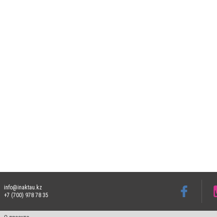
info@inaktau.kz
+7 (700) 978 78 35