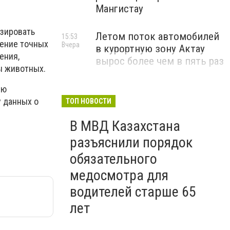
Мангистау
изировать
Летом поток автомобилей
15:53
чение точных
Вчера
в курортную зону Актау
ения,
вырос более чем в пять раз
ы животных.
ую
у данных о
ТОП НОВОСТИ
В МВД Казахстана
разъяснили порядок
обязательного
медосмотра для
водителей старше 65
лет