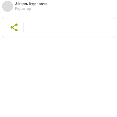
Айгерим Куралтаева
Редактор