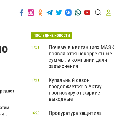
ПОСЛЕДНИЕ НОВОСТИ
но
Почему в квитанциях МАЭК
17:51
появляются некорректные
суммы: в компании дали
разъяснения
Купальный сезон
17:11
продолжается: в Актау
ередает
прогнозируют жаркие
выходные
 этим
Прокуратура защитила
16:29
нят.