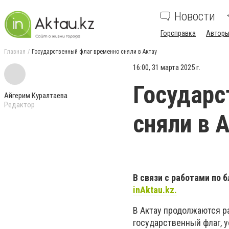
Новости
Горсправка
Авторы
Главная
Государственный флаг временно сняли в Актау
16:00, 31 марта 2025 г.
Государс
Айгерим Куралтаева
Редактор
сняли в 
В связи с работами по 
inAktau.kz.
В Актау продолжаются ра
государственный флаг, 