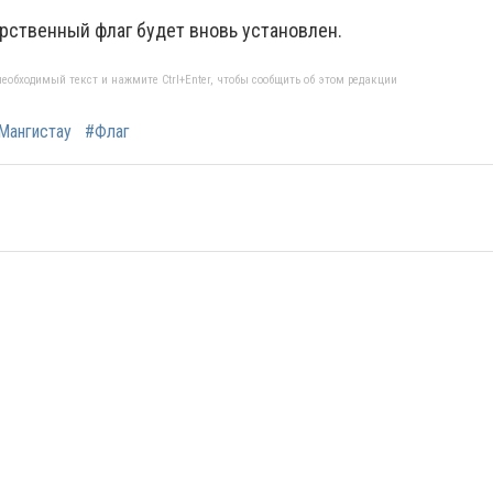
рственный флаг будет вновь установлен.
еобходимый текст и нажмите Ctrl+Enter, чтобы сообщить об этом редакции
Мангистау
#Флаг