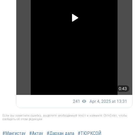
Если вы заметили ошибку, выделите необходимый текст и нажмите Ctrl+Enter, чтобы
сообщить об этом редакции
#Мангистау
#Актау
#Дархан дала
#ТЮРКСОЙ