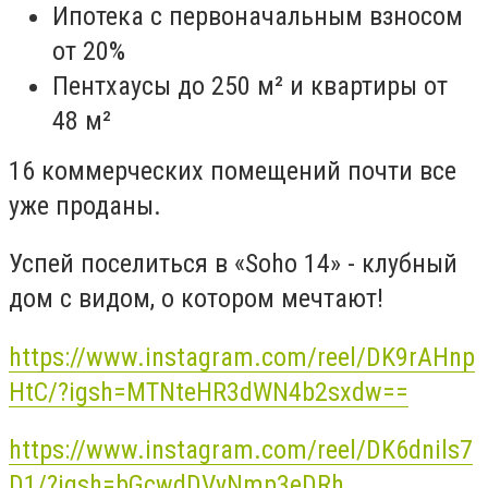
Ипотека с первоначальным взносом
от 20%
Пентхаусы до 250 м² и квартиры от
48 м²
16 коммерческих помещений почти все
уже проданы.
Успей поселиться в «Soho 14» - клубный
дом с видом, о котором мечтают!
https://www.instagram.com/reel/DK9rAHnp
HtC/?igsh=MTNteHR3dWN4b2sxdw==
https://www.instagram.com/reel/DK6dnils7
D1/?igsh=bGcwdDVyNmp3eDRh