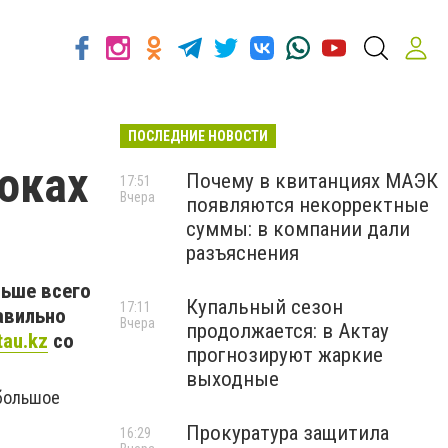
ПОСЛЕДНИЕ НОВОСТИ
локах
Почему в квитанциях МАЭК
17:51
Вчера
появляются некорректные
суммы: в компании дали
разъяснения
льше всего
Купальный сезон
17:11
авильно
Вчера
продолжается: в Актау
tau.kz
со
прогнозируют жаркие
выходные
 большое
Прокуратура защитила
16:29