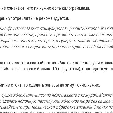
не означают, что их нужно есть килограммами.
 день употреблять не рекомендуется.
ние фруктозы может стимулировать развитие жирового геп
 болезни печени, привести к резистентности таких важных
(подавляет аппетит), которые регулируют наш метаболизм. 
таболического синдрома, сердечно-сосудистых заболеваний, 
а пить свежевыжатый сок из яблок не полезна (для стакан
 яблока, а это уже больше 10 г фруктозы), приводит к ув
и не стоит, то сделать запасы на зиму точно нужно.
 сушка яблок, или чипсы из яблок вместе с кожурой. Можно 
 сделать яблочную пастилу или яблочное пюре без сахара (
тывайте, что при термической обработке витамин С почти п