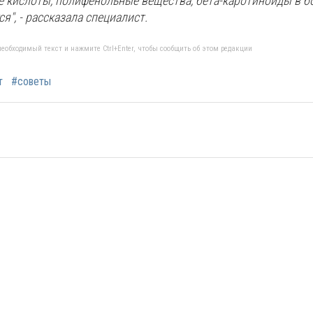
ие кислоты, полифенольные вещества, бета-каротиноиды в 
я", - рассказала специалист.
еобходимый текст и нажмите Ctrl+Enter, чтобы сообщить об этом редакции
т
#советы