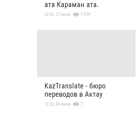
ата Караман ата.
1 074
22:55, 27 июля
KazTranslate - бюро
переводов в Актау
7
12:32, 30 июля