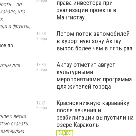
Вчера
права инвестора при
ость – по
реализации проекта в
казало, что
Мангистау
ых
ощи и фрукты,
Летом поток автомобилей
15:53
Вчера
в курортную зону Актау
лов по
вырос более чем в пять раз
Актау отметит август
тупны для
13:35
Вчера
культурными
мероприятиями: программа
для жителей города
Краснокнижную каравайку
12:21
Вчера
после лечения и
ное с ветки.
реабилитации выпустили на
стью сказать,
озере Караколь
химических
ВИДЕО