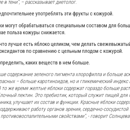
е в тени", – рассказывает диетолог.
едпочтительнее употреблять эти фрукты с кожурой.
ки могут обрабатываться специальным составом для боль
чае польза кожуры снижается.
 что лучше есть яблоко целиком, чем делать свежевыжатый
иоксидантов по сравнению с цельным плодом с кожурой.
пределить, каких веществ в нем больше.
ыше содержание зеленого пигмента хлорофилла и больше а
расных – больше каротиноидов, но и гликемический индекс 
 В то же время желтые яблоки содержат гораздо больше ра
лочный пектин. Это пребиотик, который служит пищей для
ника, улучшает их состав и функции. Красные яблоки соде
поддерживают работу органов зрения, сердечно-сосудистой 
 противовоспалительными свойствами", - говорит Солнцева