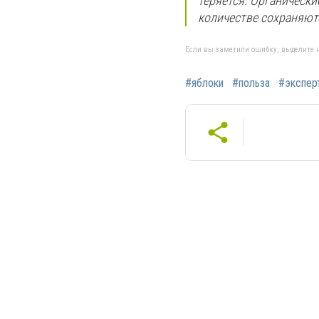
теряется. Органическ
количестве сохраняютс
Если вы заметили ошибку, выделите н
#яблоки
#польза
#экспер