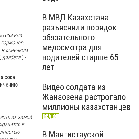
В МВД Казахстана
разъяснили порядок
атоза или
обязательного
 гормонов,
медосмотра для
А в конечном
водителей старше 65
диабета", -
лет
а сока
еличению
Видео солдата из
Жанаозена растрогало
миллионы казахстанцев
есть их зимой
ВИДЕО
хранится в
олностью
В Мангистауской