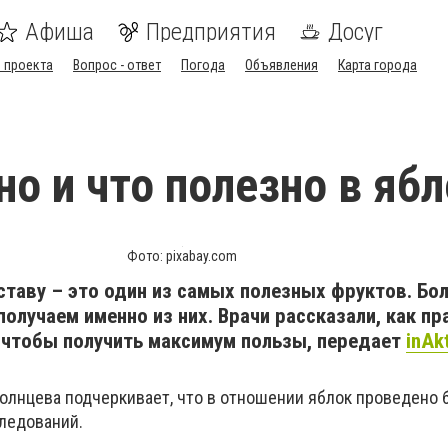
Афиша
Предприятия
Досуг
 проекта
Вопрос - ответ
Погода
Объявления
Карта города
но и что полезно в яб
Фото: pixabay.com
ставу – это один из самых полезных фруктов. Бо
олучаем именно из них. Врачи рассказали, как пр
, чтобы получить максимум пользы, передает
inAk
Солнцева подчеркивает, что в отношении яблок проведено
ледований.