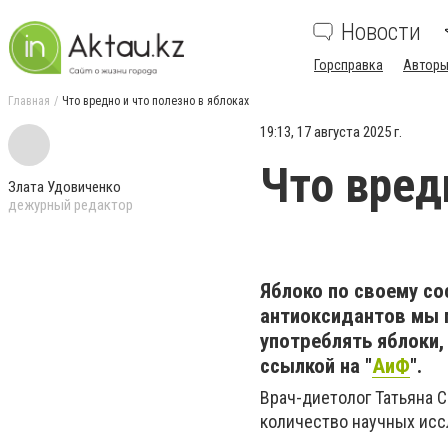
Новости
Горсправка
Авторы
Главная
Что вредно и что полезно в яблоках
19:13, 17 августа 2025 г.
Что вред
Злата Удовиченко
дежурный редактор
Яблоко по своему со
антиоксидантов мы п
употреблять яблоки
ссылкой на "
АиФ
".
Врач-диетолог Татьяна 
количество научных исс