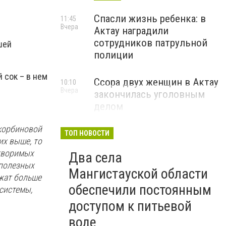
Спасли жизнь ребенка: в
11:45
Вчера
Актау наградили
сотрудников патрульной
шей
полиции
 сок – в нем
Ссора двух женщин в Актау
10:10
Вчера
закончилась уголовным
делом
скорбиновой
ТОП НОВОСТИ
их выше, то
створимых
Два села
 полезных
Мангистауской области
ржат больше
обеспечили постоянным
системы,
доступом к питьевой
воде