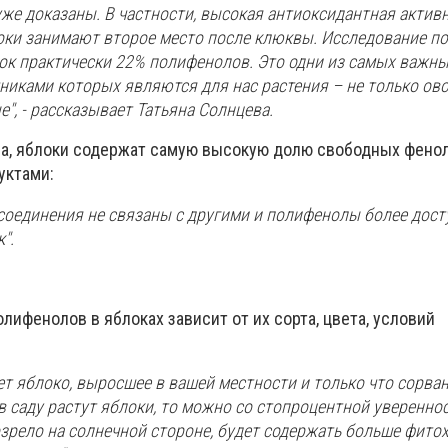
уже доказаны. В частности, высокая антиоксидантная активн
оки занимают второе место после клюквы. Исследование по
ок практически 22% полифенолов. Это одни из самых важн
никами которых являются для нас растения – не только ов
е", - рассказывает Татьяна Солнцева.
на, яблоки содержат самую высокую долю свободных фено
уктами:
и соединения не связаны с другими и полифенолы более дос
".
ифенолов в яблоках зависит от их сорта, цвета, условий
 яблоко, выросшее в вашей местности и только что сорван
с в саду растут яблоки, то можно со стопроцентной уверенно
озрело на солнечной стороне, будет содержать больше фито