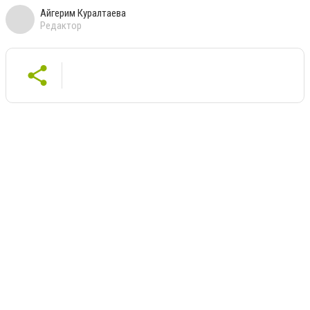
Айгерим Куралтаева
Редактор