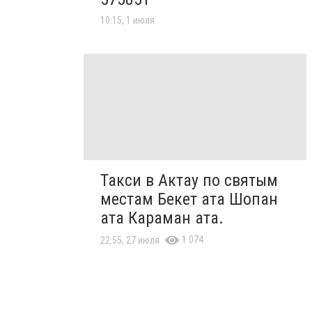
10:15, 1 июля
Такси в Актау по святым
местам Бекет ата Шопан
ата Караман ата.
1 074
22:55, 27 июля