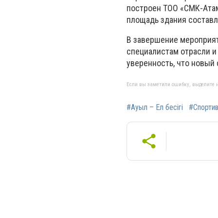
построен ТОО «СМК-Атам
площадь здания составл
В завершение мероприят
специалистам отрасли и
уверенность, что новый 
Если вы заметили ошибку, выделите н
#Ауыл – Ел бесігі
#Спортив