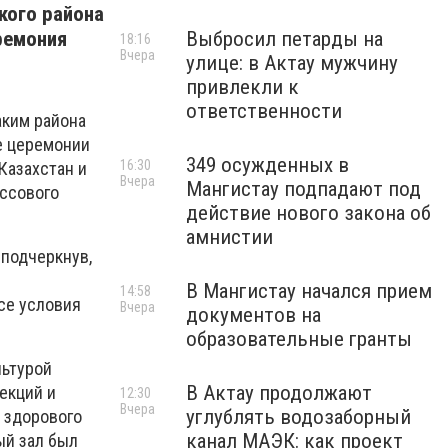
кого района
ремония
Выбросил петарды на
18:16
Вчера
улице: в Актау мужчину
привлекли к
ответственности
аким района
е церемонии
349 осужденных в
16:30
Казахстан и
Вчера
Мангистау подпадают под
ассового
действие нового закона об
амнистии
 подчеркнув,
В Мангистау начался прием
14:58
се условия
Вчера
документов на
образовательные гранты
льтурой
В Актау продолжают
екций и
12:30
Вчера
углублять водозаборный
 здорового
канал МАЭК: как проект
ый зал был