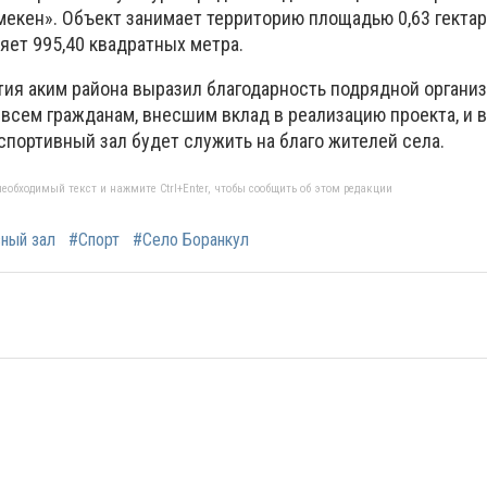
екен». Объект занимает территорию площадью 0,63 гектар
яет 995,40 квадратных метра.
ия аким района выразил благодарность подрядной организ
 всем гражданам, внесшим вклад в реализацию проекта, и 
спортивный зал будет служить на благо жителей села.
еобходимый текст и нажмите Ctrl+Enter, чтобы сообщить об этом редакции
ный зал
#Спорт
#Село Боранкул