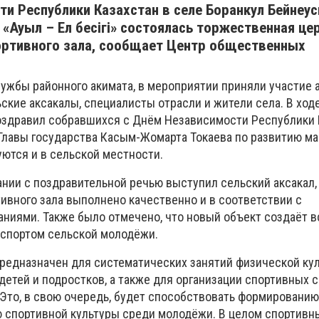
и Республики Казахстан в селе Боранкул Бейнеус
«Ауыл – Ел бесігі» состоялась торжественная це
ортивного зала, сообщает Центр общественных
ужбы районного акимата, в мероприятии приняли участие 
ские аксакалы, специалисты отрасли и жители села. В ход
оздравил собравшихся с Днём Независимости Республики 
 Главы государства Касым-Жомарта Токаева по развитию м
уются и в сельской местности.
нии с поздравительной речью выступил сельский аксакал,
ивного зала выполнено качественно и в соответствии с
ниями. Также было отмечено, что новый объект создаёт в
 спортом сельской молодёжи.
редназначен для систематических занятий физической ку
детей и подростков, а также для организации спортивных с
Это, в свою очередь, будет способствовать формированию
ю спортивной культуры среди молодёжи. В целом спортивн