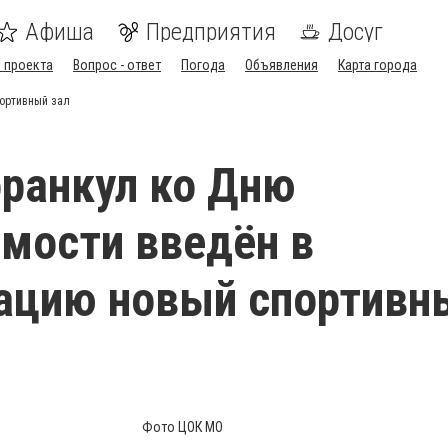
Афиша
Предприятия
Досуг
 проекта
Вопрос - ответ
Погода
Объявления
Карта города
портивный зал
оранкул ко Дню
мости введён в
ацию новый спортивн
Фото ЦОК МО