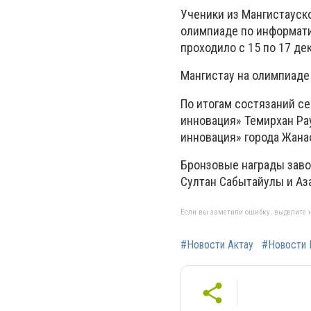
Ученики из Мангистауск
олимпиаде по информати
проходило с 15 по 17 де
Мангистау на олимпиаде
По итогам состязаний с
инновация» Темирхан Рау
инновация» города Жана
Бронзовые награды заво
Султан Сабытайулы и Аз
Если вы заметили ошибку, выделите н
#Новости Актау
#Новости 