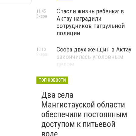
Спасли жизнь ребенка: в
11:45
Вчера
Актау наградили
сотрудников патрульной
полиции
Ссора двух женщин в Актау
10:10
Вчера
закончилась уголовным
делом
ТОП НОВОСТИ
Два села
Мангистауской области
обеспечили постоянным
доступом к питьевой
воде