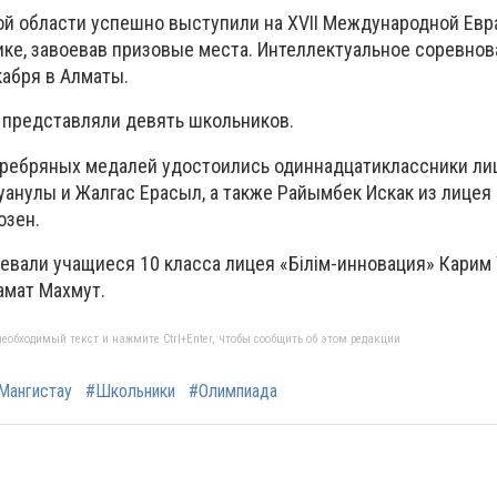
ой области успешно выступили на XVII Международной Евр
ке, завоевав призовые места. Интеллектуальное соревнов
кабря в Алматы.
 представляли девять школьников.
еребряных медалей удостоились одиннадцатиклассники лиц
анулы и Жалгас Ерасыл, а также Райымбек Искак из лицея 
озен.
евали учащиеся 10 класса лицея «Білім-инновация» Карим 
амат Махмут.
еобходимый текст и нажмите Ctrl+Enter, чтобы сообщить об этом редакции
Мангистау
#Школьники
#Олимпиада