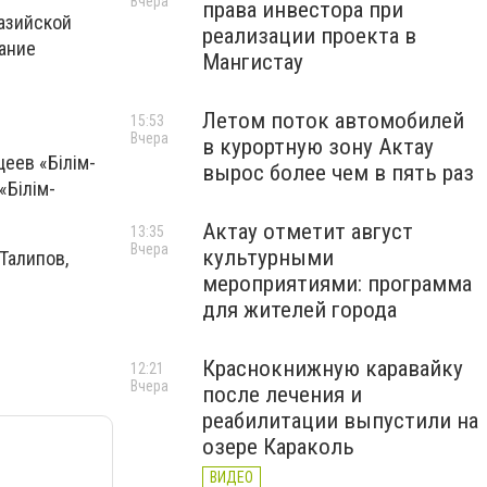
Вчера
права инвестора при
азийской
реализации проекта в
ание
Мангистау
Летом поток автомобилей
15:53
Вчера
в курортную зону Актау
еев «Білім-
вырос более чем в пять раз
«Білім-
Актау отметит август
13:35
Вчера
культурными
Талипов,
мероприятиями: программа
для жителей города
Краснокнижную каравайку
12:21
Вчера
после лечения и
реабилитации выпустили на
озере Караколь
ВИДЕО