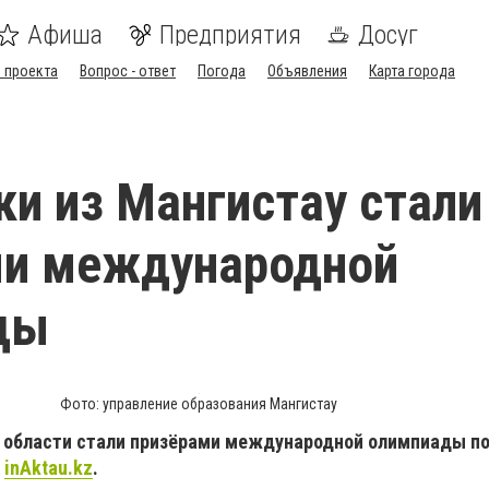
Афиша
Предприятия
Досуг
 проекта
Вопрос - ответ
Погода
Объявления
Карта города
и из Мангистау стали
ми международной
ды
Фото: управление образования Мангистау
 области стали призёрами международной олимпиады п
т
inAktau.kz
.