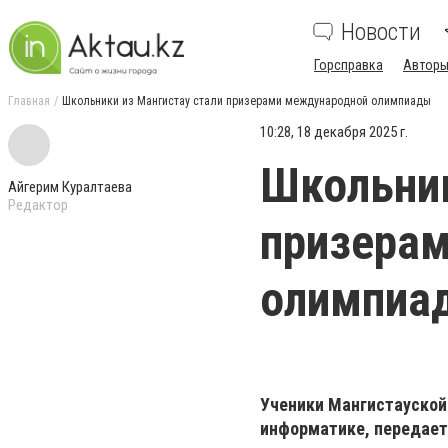
Новости
Горсправка
Авторы
Главная
Школьники из Мангистау стали призерами международной олимпиады
10:28, 18 декабря 2025 г.
Школьник
Айгерим Куралтаева
Редактор
призера
олимпиа
Ученики Мангистауской
информатике, передае