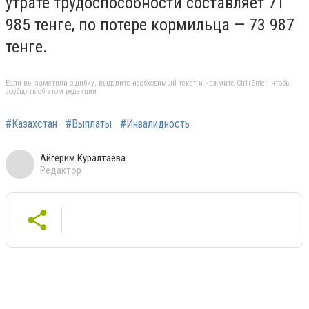
утрате трудоспособности составляет 71
985 тенге, по потере кормильца — 73 987
тенге.
Если вы заметили ошибку, выделите необходимый текст и нажмите Ctrl+Enter, чтобы
сообщить об этом редакции
#Казахстан
#Выплаты
#Инвалидность
Айгерим Куралтаева
Редактор