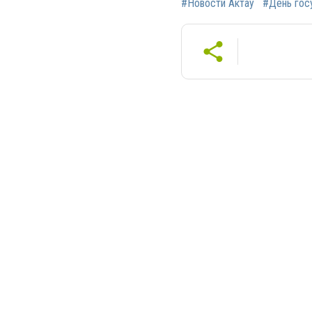
#Новости Актау
#День гос