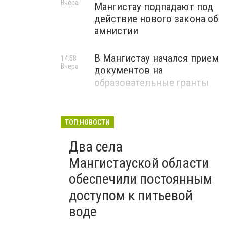
Вчера
Мангистау подпадают под
действие нового закона об
амнистии
В Мангистау начался прием
14:58
Вчера
документов на
образовательные гранты
ТОП НОВОСТИ
Два села
Мангистауской области
обеспечили постоянным
доступом к питьевой
воде