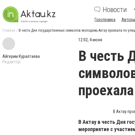
Новости
Горсправка
Авторы
Главная
В честь Дня государственных символов молодежь Актау проехала по ули
12:02, 4 июня
В честь 
Айгерим Куралтаева
Редактор
символо
проехала
В Актау пр
В Актау в честь Дня г
мероприятие с участие