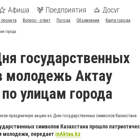
Афиша
Предприятия
Досуг
 проекта
Вопрос - ответ
Погода
Объявления
Карта города
цам города
Дня государственных
в молодежь Актау
 по улицам города
овели праздничную акцию ко Дню государственных символов Казахстана
осударственных символов Казахстана прошло патриотиче
м молодежи, передает
inAktau.kz