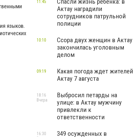
Спасли жизнь ребенка: в
11:45
ственными
Актау наградили
сотрудников патрульной
полиции
ия языков.
риотических
Ссора двух женщин в Актау
10:10
закончилась уголовным
делом
Какая погода ждет жителей
09:19
Актау 7 августа
Выбросил петарды на
18:16
Вчера
улице: в Актау мужчину
привлекли к
ответственности
349 осужденных в
16:30