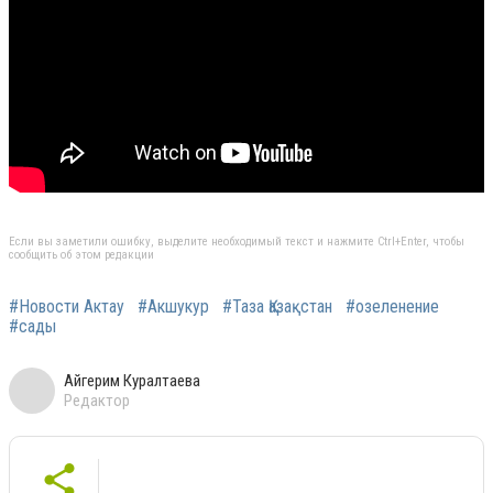
Если вы заметили ошибку, выделите необходимый текст и нажмите Ctrl+Enter, чтобы
сообщить об этом редакции
#Новости Актау
#Акшукур
#Таза Қазақстан
#озеленение
#сады
Айгерим Куралтаева
Редактор