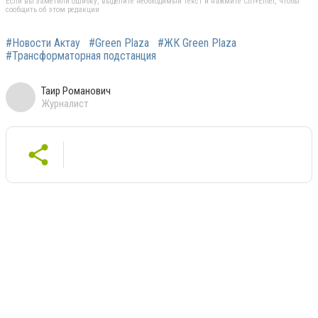
Если вы заметили ошибку, выделите необходимый текст и нажмите Ctrl+Enter, чтобы
сообщить об этом редакции
#Новости Актау
#Green Plaza
#ЖК Green Plaza
#Трансформаторная подстанция
Таир Романович
Журналист