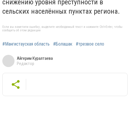
снижению уровня преступности в
сельских населённых пунктах региона.
Если вы заметили ошибку, выделите необходимый текст и нажмите Ctrl+Enter, чтобы
сообщить об этом редакции
#Мангистауская область
#Болашак
#трезвое село
Айгерим Куралтаева
Редактор