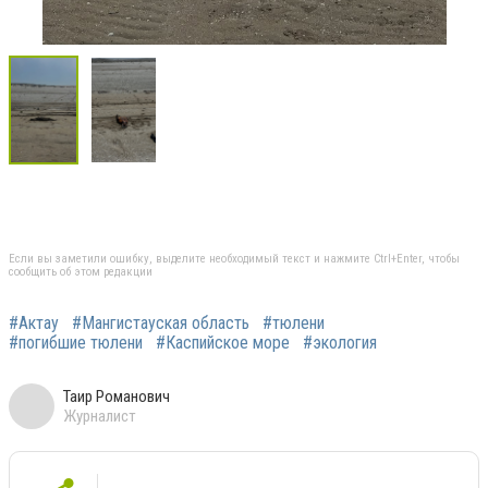
Если вы заметили ошибку, выделите необходимый текст и нажмите Ctrl+Enter, чтобы
сообщить об этом редакции
#Актау
#Мангистауская область
#тюлени
#погибшие тюлени
#Каспийское море
#экология
Таир Романович
Журналист